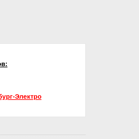
ов:
бург-Электро