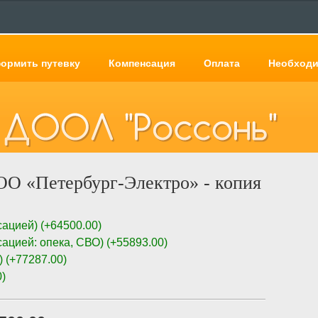
формить путевку
Компенсация
Оплата
Необходи
ООО «Петербург-Электро» - копия
сацией)
(
+64500.00
)
сацией: опека, СВО)
(
+55893.00
)
)
(
+77287.00
)
0
)