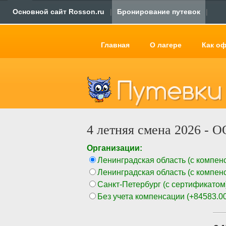
Основной сайт Rosson.ru
|
Бронирование путевок
|
Главная
О лагере
Как о
4 летняя смена 2026 - 
Организации:
Ленинградская область (с компен
Ленинградская область (с компен
Санкт-Петербург (с сертификатом
Без учета компенсации
(
+84583.0