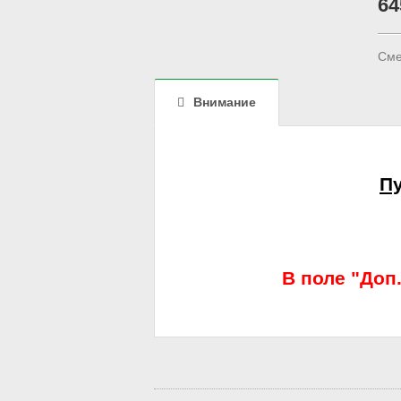
64
Сме
Внимание
Пу
В поле "Доп