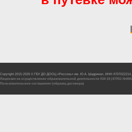
Copyright 2015-2026 © ГБУ ДО ДООЦ «Россонь» им. Ю.А. Шадрина», ИНН 4707022214
Лицензия на осуществление образовательной деятельности 034-19 (47Л01 №00024
Пользовательское соглашение (образец договора)