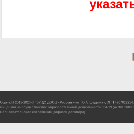
указат
Copyright 2015-2026 © ГБУ ДО ДООЦ «Россонь» им. Ю.А. Шадрина», ИНН 4707022214
Лицензия на осуществление образовательной деятельности 034-19 (47Л01 №00024
Пользовательское соглашение (образец договора)